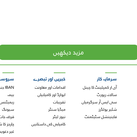
مزید دیکھیں
سرمایہ کار
خبریں اور تبصرے
سروسز
آی ار کمپلینٹ کا چینل
اقدامات اور معاونت
IBAN جنریٹر
سالانہ رپورٹ
ایوارڈ اور کامیابیاں
بیمہ
سی ایس آر سرگرمیاں
تقریبات
ریمیٹنس
شئیر ہولڈرز
میڈیا سنٹر
سیونگ
فاینینشل سٹیٹمنٹ
نیوز لیٹر
قرضہ جات
کامیابی کی داستانیں
چارجز کا 
غیر دعویدا