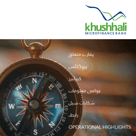
Hero
ہمارے متعلق
Sidebar
پروڈکٹس
Menu
کیرئیرز
عوامی معلومات
شکایات سیل
رابطہ
OPERATIONAL HIGHLIGHTS