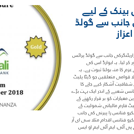
بینک کے لیے
ی جانب سے گولڈ
عزاز
اریٹنگزکی جانب سے گولڈ پرائس
کر لیا۔ یہ ایوارڈ اس کی
گ معلومات کی شفافیت کے لیے KMBL کے عزم کا منہ بولتا ثبوت ہے۔ یہ
الا قوامی متعلقین جو ڈیٹا پلیٹ
شفافیت آشکار کیے جانے کا
انس شعبے کے اندر ایک بہت بڑے
ن معیارات کو بر قرار رکھنے کے
ٹا پیٹ فارم مالیاتی شمولیت کے
کرو فنانس را پیرنی کی جانب
یکرو فنانس اقدام مثلا سی ای آر
پی آئی، ایم آئی ایم او ایس