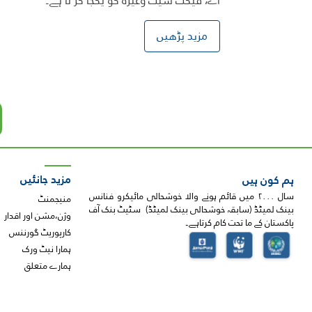
اے، فیکٹ شیٹ وغیرہ کو یکجا کر تا ہے۔
مزید پڑھیں
Pagination
مزید جانئیں
ہم کون ہیں
سال ۲۰۰۰ میں قائم ہونے والا خوشحالی مائیکرو فنانس
منیجمنٹ
بینک لمیٹڈ (سابقہ خوشحالی بینک لمیٹڈ) سٹیٹ بنک آف
وژن،مشن اور اقدار
پاکستان کے ما تحت کام کرتاہے۔
کارپوریٹ گورننس
ہمارا نیٹ ورک
ہمارے متعلق