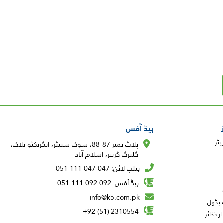
ہیڈ آفس
پلاٹ نمبر 87-88، سوک سینٹر، ایگزیکٹو بلاک،
گلبرگ گرینز، اسلام آباد
ہیلپ لائن: 047 047 111 051
ہیڈ آفس: 092 092 111 051
info@kb.com.pk
شیڈول
2310554 (51) 92+
ر ذخائر