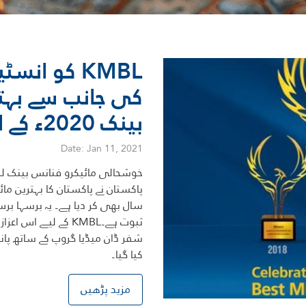
KMBL کو ان
کی جانب سے بہتر
بینک 2020ء کے اعزاز سے نوازا گیا ہے
Date: Jan 11, 2021
پاکستان نے پاکستان کا بہترین مائی
سال بھی کر دیا ہے۔ یہ برسہا بر
ثبوت ہے۔KMBL کے لیے 
کیا گیا۔
مزید پڑھیں