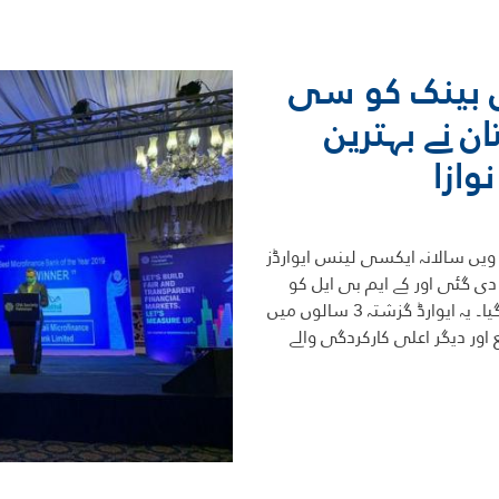
 بینک کو سی
 نے بہترین
وازا
ی ایف اے سوسائٹی پاکستان کے زیر اہتمام 17 ویں سالانہ ایکسی لینس ایوارڈز
دی گئی اور کے ایم بی ایل کو
"سال کا بہترین مائیکرو فنانس بینک" منتخب کیا گیا۔ یہ ایوارڈ گزشتہ 3 سالوں میں
ور دیگر اعلی کارکردگی والے