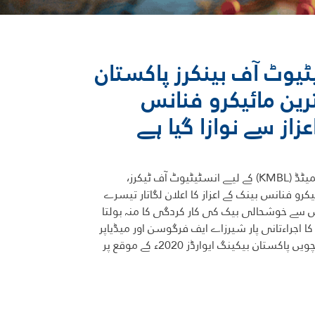
سٹیٹیوٹ آف بینکرز پاکستان
ین مائیکرو فنانس
خوشحالی مائیکرو فنانس بینک لمیٹڈ (KMBL) کے لیے انسٹیٹیوٹ آف ٹیکرز،
کرو فنانس بینک کے اعزاز کا اعلان لگاتار تیسرے
س سے خوشحالی بیک کی کار کردگی کا منہ بولتا
اس اعزاز کا اجراءتانی پار شیرزاے ایف فرگوسن اور میڈیاپر
شفر ڈان میڈیا گروپ کے ساتھ پانچویں پاکستان بیکینگ ایوارڈز 2020ء کے موقع پر