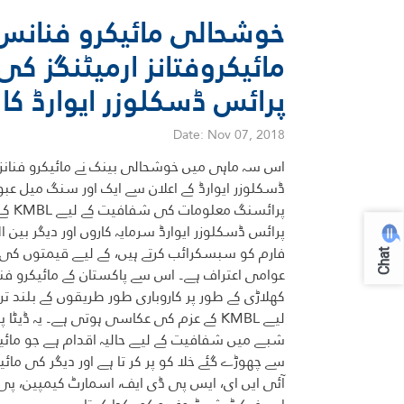
خوشحالی مائیکرو فنانس 
مائیکروفتانز ارمیٹنگز ک
پرائس ڈسکلوزر ایوارڈ کا ا
Date: Nov 07, 2018
اس سہ ماہی میں خوشحالی بینک نے مائیکرو فنانز
ڈسکلوزر ایوارڈ کے اعلان سے ایک اور سنگ میل عبور 
پرائسن
پرائس ڈسکلوزر ایوارڈ سرمایہ کاروں اور دیگر بین 
فارم کو سبسکرائب کرتے ہیں، کے لیے قیمتوں کی 
Chat
عوامی اعتراف ہے۔ اس سے پاکستان کے مائیکرو فن
کھلاڑی کے طور پر کاروباری طور طریقوں کے بلند تری
لیے KMBL کے عزم کی عکاسی ہوتی ہے۔ یہ ڈی
شبے میں شفافیت کے لیے حالیہ اقدام ہے جو مائی
سے چھوڑے گئے خلا کو پر کر تا ہے اور دیگر کی مائ
آئی ایں ای، ایس پی ڈی ایف، اسمارٹ کیمپین، پی 