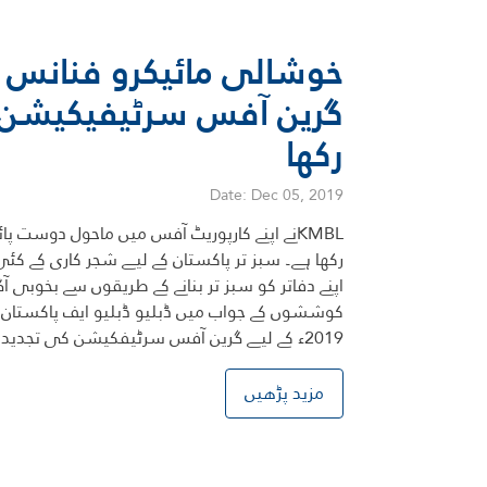
خوشالی مائیکرو فنانس ب
گرین آفس سرٹیفیکیشن کا
رکھا
Date: Dec 05, 2019
KMBLنے اپنے کارپوریٹ آفس میں ماحول دوست پا
اپنے دفاتر کو سبز تر بنانے کے طریقوں سے بخوبی 
کوششوں کے جواب میں ڈبلیو ڈبلیو ایف پاکستان ک
2019ء کے لیے گرین آفس سرٹیفکیشن کی تجدید کر دی گئی ہے۔
مزید پڑھیں