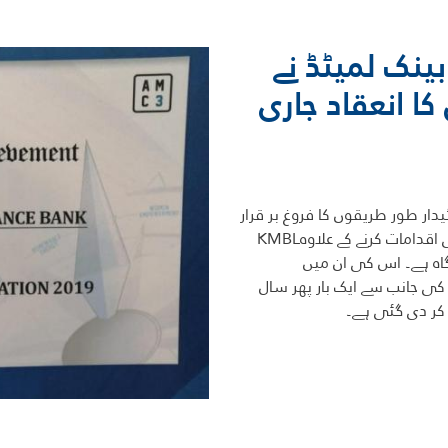
ینک لمیٹڈ نے
 انعقاد جاری
ئیدار طور طریقوں کا فروغ بر قرار
رکھا ہے۔ سبز تر پاکستان کے لیے شجر کاری کے کئی اقدامات کرنے کے علاوہKMBL
آگاہ ہے۔ اس کی ان میں
ی جانب سے ایک بار پھر سال