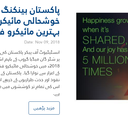
خوشحالی مائیکرو
بہترین مائیکرو فن
Date: Nov 09, 2018
انسٹیٹیوٹ آف پیکر پاکستان کی ج
پر شٹر ڈان میڈیا گروپ کے باہم ا
2018ء میں خوشحالی مائیکرو 
کے اعزاز سے نوازا گیا۔ پاکستان کے
نفوذ اور جدت طرازیوں کے ذریعے
اس کی تمام تر کوششوں میں مسلس
ہے۔
مزید پڑھیں