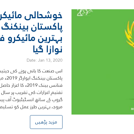
خوشحالی مائیکر
بہترین مائیکرو ف
نوازا گیا
Date: Jan 13, 2020
اس صنعت کا بانی ہونے کی حیثیت
پاکستا
فنانس بینک 2019ء 
تفتیم اعزازات کی تقریب ہر سال تا
گروپ کے ساتھ انسٹیٹیوٹ آف پیک
مروجہ بہترین طرز عمل کو تسلی
مزید پڑھیں