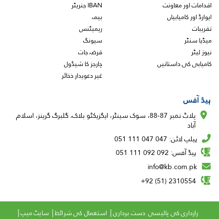
اقدامات اور معاونت
IBAN جنریٹر
ایوارڈ اور کامیابیاں
بیمہ
تقریبات
ریمیٹنس
میڈیا سنٹر
سیونگ
نیوز لیٹر
قرضہ جات
کامیابی کی داستانیں
چارجز کا شیڈول
غیر دعویدار ذخائر
ہیڈ آفس
پلاٹ نمبر 87-88، سوک سینٹر، ایگزیکٹو بلاک، گلبرگ گرینز، اسلام
آباد
ہیلپ لائن: 047 047 111 051
ہیڈ آفس: 092 092 111 051
info@kb.com.pk
2310554 (51) 92+
Copyright
رازداری کی پالیسی
دست برداری
استعمال کی شرائط
سایٹ میپ