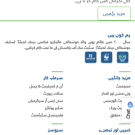
کی نگرانی میں کام کر تا ہے۔
مزید پڑھیں
ہم کون ہیں
سال ۲۰۰۰ میں قائم ہونے والا خوشحالی مائیکرو فنانس بینک لمیٹڈ (سابقہ
خوشحالی بینک لمیٹڈ) سٹیٹ بنک آف پاکستان کے ما تحت کام کرتاہے۔
مزید جانئیں
سرمایہ کار
منیجمنٹ
آی ار کمپلینٹ کا چینل
وژن،مشن اور اقدار
سالانہ رپورٹ
کارپوریٹ گورننس
سی ایس آر سرگرمیاں
ہمارا نیٹ ورک
شئیر ہولڈرز
Chat
ہمارے متعلق
فاینینشل سٹیٹمنٹ
خبریں اور تبصرے
سروسز