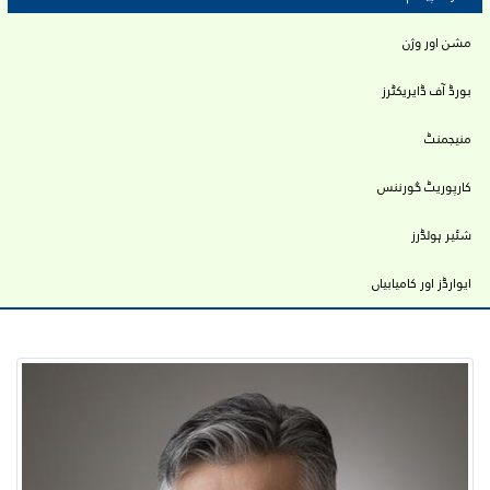
tabs
مشن اور وژن
بورڈ آف ڈایریکٹرز
منیجمنٹ
کارپوریٹ گورننس
شئیر ہولڈرز
ایوارڈز اور کامیابیاں