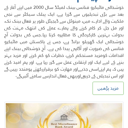
خوشحالی مائیکرو فنانس بینک لمیٹڈ سال 2000 میں اپنے آغاز کے
بعد سے بڑی تبدیلیوں سے گزرا ہے، ایک پبلک سیکٹر سے نجی
ملکیت والے ادارے میں، مینوئل سے ڈیجیٹل طور پر فعال بینک تک،
اور مل جل کر کام کرنے والے ہمارے عملے کی انتھک مہنت کی
بدولت بہترین کارکردگی کا مظاہرہ کرتا رہا۔جس کی بدولت آج
خوشحالی ایک گھریلو برانڈ ہے، جس نے پاکستان میں مائیکرو
فنانس کی ضرورت اور آگاہی پیدا کی ہے۔ آج خوشحالی بینک اپنے
اقدامات کومزید مستحکم کرنے، خطرات کو کم کرنے اور مزید بہتر
بننے کے لیے ایک اور ارتقاءی عمل سے گزر رہا ہے، اور ہم امید کرتے
ہیں کہ ہم اپنےاسی جذبےاور مھارت کو برقراررکھتے ہومتحد رہیں گے
اور اس تبدیلی کے ذریعےاوربھی فعال اندازسے سامنے آئیںگے-
مزید پڑھیں