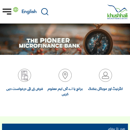
Skip
to
English
main
content
انٹرنیٹ اور موبائل بنکنگ
برانچ یا اے ٹی ایم معلوم
قرض کے لئے درخواست دیں
کریں
Primary
صدر کا پیغام