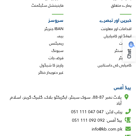
ہمارے متعلق
فاینینشل سٹیٹمنٹ
خبریں اور تبصرے
سروسز
اقدامات اور معاونت
IBAN جنریٹر
ایوارڈ اور کامیابیاں
بیمہ
تقریبات
ریمیٹنس
میڈیا سنٹر
سیونگ
Chat
نیوز لیٹر
قرضہ جات
کامیابی کی داستانیں
چارجز کا شیڈول
غیر دعویدار ذخائر
ہیڈ آفس
پلاٹ نمبر 87-88، سوک سینٹر، ایگزیکٹو بلاک، گلبرگ گرینز، اسلام
آباد
ہیلپ لائن: 047 047 111 051
ہیڈ آفس: 092 092 111 051
info@kb.com.pk