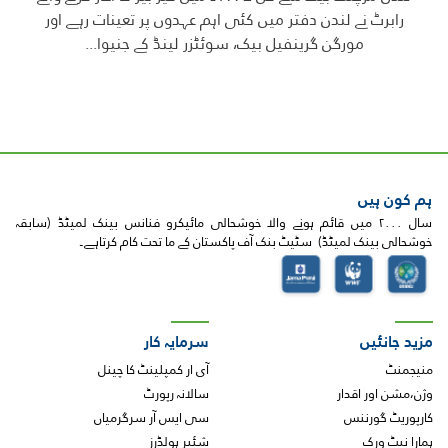
رابرٹ نے لندن دفتر میں کئی اہم عہدوں پر تعینات رہے اور
مورگن گرینفیل بیک، سوئٹزر لینڈ کے جنیوا...
ہم کون ہیں
سال ۲۰۰۰ میں قائم ہونے والا خوشحالی مائیکرو فنانس بینک لمیٹڈ (سابقہ
خوشحالی بینک لمیٹڈ) سٹیٹ بنک آف پاکستان کے ما تحت کام کرتاہے۔
مزید جانئیں
سرمایہ کار
منیجمنٹ
آی ار کمپلینٹ کا چینل
وژن،مشن اور اقدار
سالانہ رپورٹ
کارپوریٹ گورننس
سی ایس آر سرگرمیاں
ہمارا نیٹ ورک
شئیر ہولڈرز