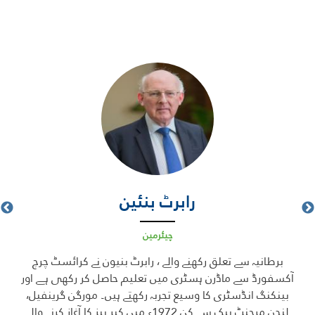
رابرٹ بنئین
چیئرمین
الا
برطانیہ سے تعلق رکھنے والے ، رابرٹ بنیون نے کرائسٹ چرچ
بی
اور
آکسفورڈ سے ماڈرن ہسٹری میں تعلیم حاصل کر رکھی ہے اور
عملی 
ز کے
بینکنگ انڈسٹری کا وسیع تجربہ رکھتے ہیں۔ مورگن گرینفیل،
مین
لندن مرچنٹ بیک سے کن 1972ء میں کیر بیز کا آغاز کرنے والے