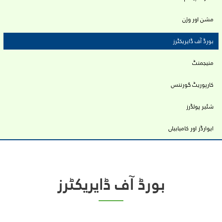
tabs
مشن اور وژن
بورڈ آف ڈایریکٹرز
منیجمنٹ
کارپوریٹ گورننس
شئیر ہولڈرز
ایوارڈز اور کامیابیاں
بورڈ آف ڈایریکٹرز