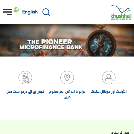
Skip
to
English
main
content
انٹرنیٹ اور موبائل بنکنگ
برانچ یا اے ٹی ایم معلوم
قرض کے لئے درخواست دیں
کریں
Primary
صدر کا پیغام