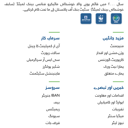
سال ۲۰۰۰ میں قائم ہونے والا خوشحالی مائیکرو فنانس بینک لمیٹڈ (سابقہ
خوشحالی بینک لمیٹڈ) سٹیٹ بنک آف پاکستان کے ما تحت کام کرتاہے۔
مزید جانئیں
سرمایہ کار
منیجمنٹ
آی ار کمپلینٹ کا چینل
وژن،مشن اور اقدار
سالانہ رپورٹ
کارپوریٹ گورننس
سی ایس آر سرگرمیاں
ہمارا نیٹ ورک
شئیر ہولڈرز
ہمارے متعلق
فاینینشل سٹیٹمنٹ
خبریں اور تبصرے
سروسز
اقدامات اور معاونت
IBAN جنریٹر
ایوارڈ اور کامیابیاں
بیمہ
تقریبات
ریمیٹنس
میڈیا سنٹر
سیونگ
نیوز لیٹر
قرضہ جات