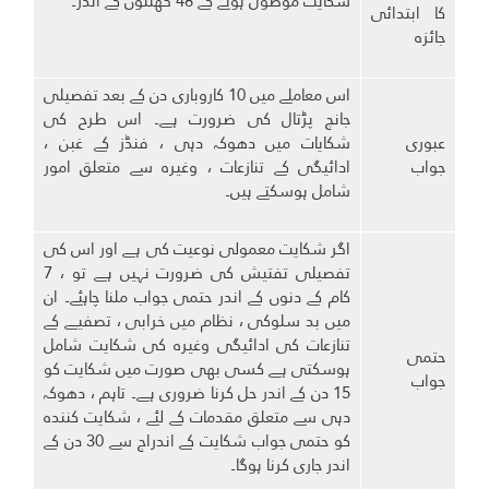
شکایت موصول ہونے کے 48 گھنٹوں کے اندر۔
کا ابتدائی
جائزہ
اس معاملے میں 10 کاروباری دن کے بعد تفصیلی
جانچ پڑتال کی ضرورت ہے۔ اس طرح کی
عبوری
شکایات میں دھوکہ دہی ، فنڈز کے غبن ،
جواب
ادائیگی کے تنازعات ، وغیرہ سے متعلق امور
شامل ہوسکتے ہیں۔
اگر شکایت معمولی نوعیت کی ہے اور اس کی
تفصیلی تفتیش کی ضرورت نہیں ہے تو ، 7
کام کے دنوں کے اندر حتمی جواب ملنا چاہئے۔ ان
میں بد سلوکی ، نظام میں خرابی ، تصفیے کے
تنازعات کی ادائیگی وغیرہ کی شکایت شامل
حتمی
ہوسکتی ہے کسی بھی صورت میں شکایت کو
جواب
15 دن کے اندر حل کرنا ضروری ہے۔ تاہم ، دھوکہ
دہی سے متعلق مقدمات کے لئے ، شکایت کنندہ
کو حتمی جواب شکایت کے اندراج سے 30 دن کے
اندر جاری کرنا ہوگا۔