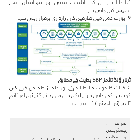
کیا جاتا ہے۔ ان کی اہلیت ، تندہی اور غیرجانبداری سے
تفتیش کی جاتی ہے۔
9. پورے عمل میں صارفین کی رازداری برقرار رہتی ہے۔
ٹرناراؤنڈ ٹائمز SBP ہدایت کے مطابق
شکایات کا جواب دیا جانا چاہئے اور جلد از جلد حل کرنے کی
کوشش کی جانی چاہئے لیکن ذیل میں دیئے گئے ٹرن آؤر ٹائم
ٹائمز (ٹی اے ٹی) کے اندر اندر:
اعتراف ،
رجسٹریشن
اور شکایت