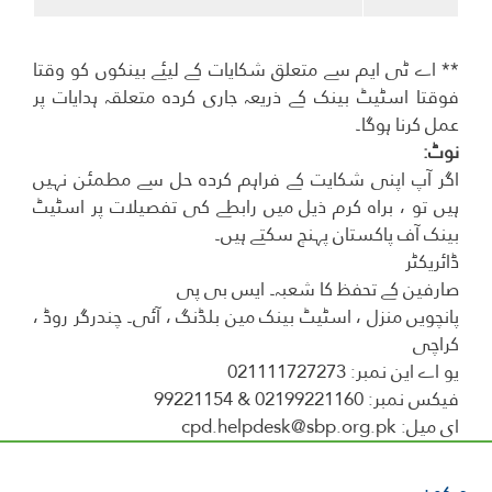
** اے ٹی ایم سے متعلق شکایات کے لیئے بینکوں کو وقتا
فوقتا اسٹیٹ بینک کے ذریعہ جاری کردہ متعلقہ ہدایات پر
عمل کرنا ہوگا۔
نوٹ:
اگر آپ اپنی شکایت کے فراہم کردہ حل سے مطمئن نہیں
ہیں تو ، براہ کرم ذیل میں رابطے کی تفصیلات پر اسٹیٹ
بینک آف پاکستان پہنچ سکتے ہیں۔
ڈائریکٹر
صارفین کے تحفظ کا شعبہ۔ ایس بی پی
پانچویں منزل ، اسٹیٹ بینک مین بلڈنگ ، آئی۔ چندرگر روڈ ،
کراچی
یو اے این نمبر: 021111727273
فیکس نمبر: 02199221160 & 99221154
ای میل: cpd.helpdesk@sbp.org.pk
ہم کون ہیں