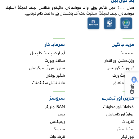
سال ۲۰۰۰ میں قائم ہونے والا خوشحالی مائیکرو فنانس بینک لمیٹڈ (سابقہ
خوشحالی بینک لمیٹڈ) سٹیٹ بنک آف پاکستان کے ما تحت کام کرتاہے۔
مزید جانئیں
سرمایہ کار
منیجمنٹ
آی ار کمپلینٹ کا چینل
وژن،مشن اور اقدار
سالانہ رپورٹ
کارپوریٹ گورننس
سی ایس آر سرگرمیاں
ہمارا نیٹ ورک
شئیر ہولڈرز
ہمارے متعلق
فاینینشل سٹیٹمنٹ
Chat
خبریں اور تبصرے
سروسز
اقدامات اور معاونت
IBAN جنریٹر
ایوارڈ اور کامیابیاں
بیمہ
تقریبات
ریمیٹنس
میڈیا سنٹر
سیونگ
نیوز لیٹر
قرضہ جات