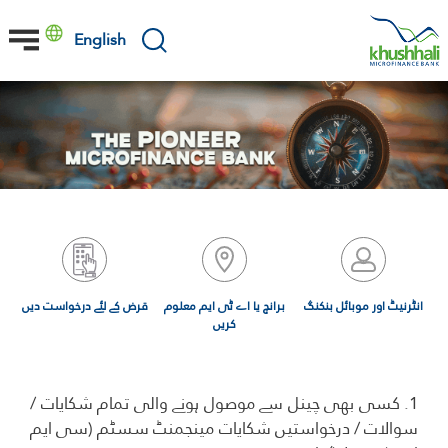
Skip
to
English
main
content
انٹرنیٹ اور موبائل بنکنگ
برانچ یا اے ٹی ایم معلوم
قرض کے لئے درخواست دیں
کریں
1. کسی بھی چینل سے موصول ہونے والی تمام شکایات /
سوالات / درخواستیں شکایات مینجمنٹ سسٹم (سی ایم