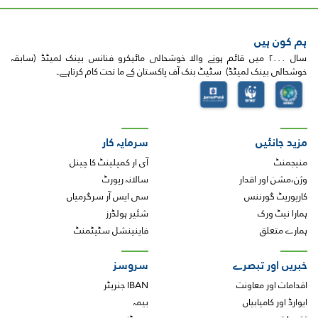
ہم کون ہیں
سال ۲۰۰۰ میں قائم ہونے والا خوشحالی مائیکرو فنانس بینک لمیٹڈ (سابقہ
خوشحالی بینک لمیٹڈ) سٹیٹ بنک آف پاکستان کے ما تحت کام کرتاہے۔
مزید جانئیں
سرمایہ کار
منیجمنٹ
آی ار کمپلینٹ کا چینل
وژن،مشن اور اقدار
سالانہ رپورٹ
کارپوریٹ گورننس
سی ایس آر سرگرمیاں
ہمارا نیٹ ورک
شئیر ہولڈرز
ہمارے متعلق
فاینینشل سٹیٹمنٹ
خبریں اور تبصرے
سروسز
اقدامات اور معاونت
IBAN جنریٹر
ایوارڈ اور کامیابیاں
بیمہ