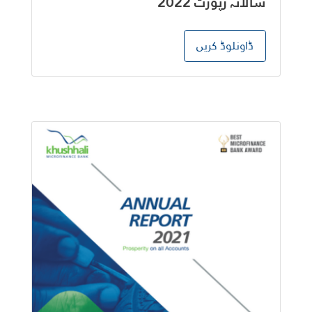
سالانہ رپورٹ 2022
ڈاونلوڈ کریں