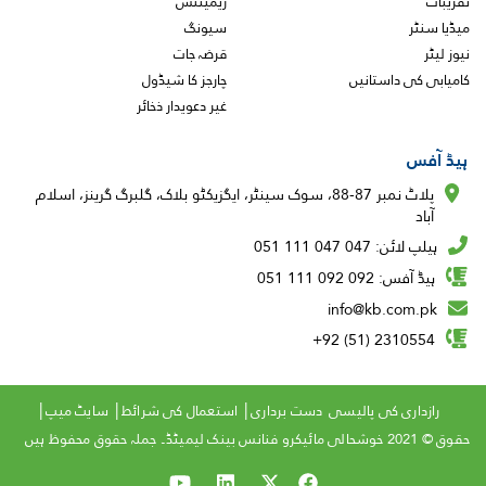
تقریبات
ریمیٹنس
میڈیا سنٹر
سیونگ
نیوز لیٹر
قرضہ جات
کامیابی کی داستانیں
چارجز کا شیڈول
غیر دعویدار ذخائر
ہیڈ آفس
پلاٹ نمبر 87-88، سوک سینٹر، ایگزیکٹو بلاک، گلبرگ گرینز، اسلام
آباد
ہیلپ لائن: 047 047 111 051
ہیڈ آفس: 092 092 111 051
info@kb.com.pk
2310554 (51) 92+
Copyright
رازداری کی پالیسی
دست برداری
استعمال کی شرائط
سایٹ میپ
Menu
حقوق © 2021 خوشحالی مائیکرو فنانس بینک لیمیٹڈ۔ جملہ حقوق محفوظ ہیں