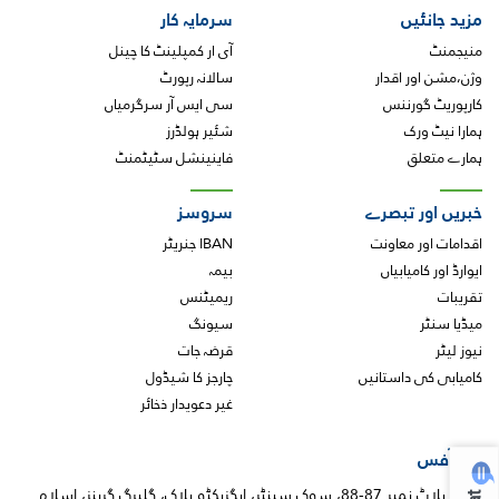
مزید جانئیں
سرمایہ کار
منیجمنٹ
آی ار کمپلینٹ کا چینل
وژن،مشن اور اقدار
سالانہ رپورٹ
کارپوریٹ گورننس
سی ایس آر سرگرمیاں
ہمارا نیٹ ورک
شئیر ہولڈرز
ہمارے متعلق
فاینینشل سٹیٹمنٹ
خبریں اور تبصرے
سروسز
اقدامات اور معاونت
IBAN جنریٹر
ایوارڈ اور کامیابیاں
بیمہ
تقریبات
ریمیٹنس
میڈیا سنٹر
سیونگ
نیوز لیٹر
قرضہ جات
کامیابی کی داستانیں
چارجز کا شیڈول
غیر دعویدار ذخائر
ہیڈ آفس
پلاٹ نمبر 87-88، سوک سینٹر، ایگزیکٹو بلاک، گلبرگ گرینز، اسلام