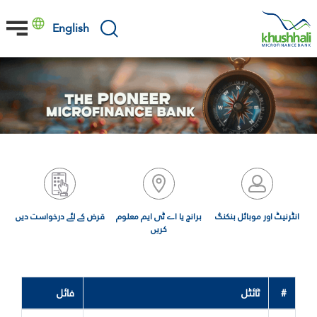
Skip
to
English
main
content
انٹرنیٹ اور موبائل بنکنگ
برانچ یا اے ٹی ایم معلوم
قرض کے لئے درخواست دیں
کریں
#
ٹائٹل
فائل