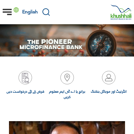
Skip
to
English
main
content
انٹرنیٹ اور موبائل بنکنگ
برانچ یا اے ٹی ایم معلوم
قرض کے لئے درخواست دیں
کریں