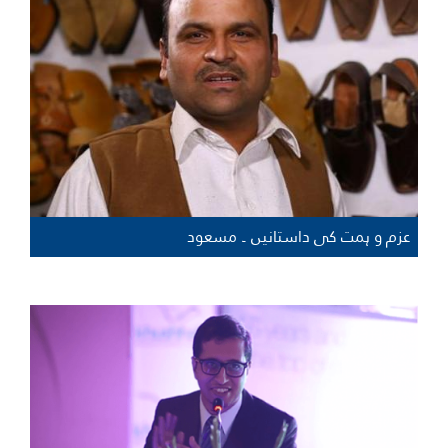
عزم و ہمت کی داستانیں ۔ مسعود