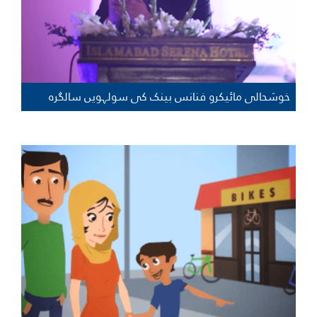
خوشحالی مائیکرو فنانس بینک کی سولہویں سالگرہ