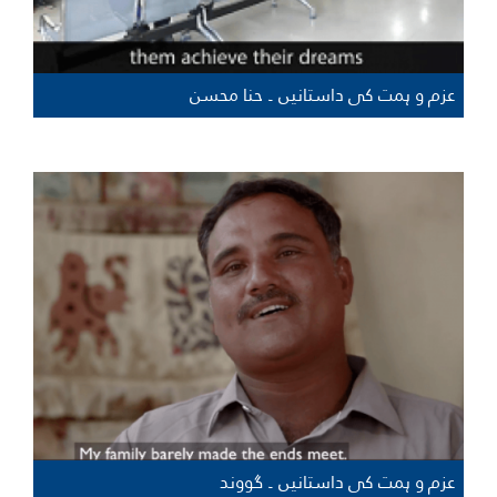
عزم و ہمت کی داستانیں ۔ حنا محسن
عزم و ہمت کی داستانیں ۔ گووند