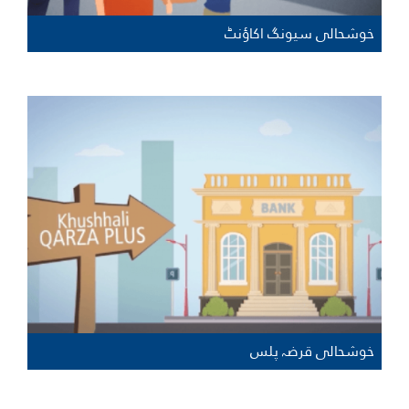
خوشحالی سیونگ اکاؤنٹ
خوشحالی قرضہ پلس