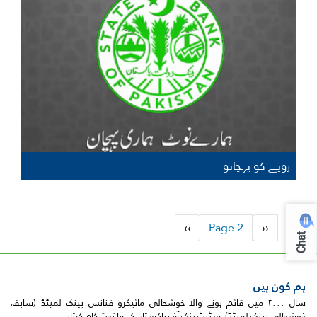
روپے کو پہچانو
Pagination
Next
››
Page 2
Previous
‹‹
page
page
Chat
ہم کون ہیں
سال ۲۰۰۰ میں قائم ہونے والا خوشحالی مائیکرو فنانس بینک لمیٹڈ (سابقہ
خوشحالی بینک لمیٹڈ) سٹیٹ بنک آف پاکستان کے ما تحت کام کرتاہے۔