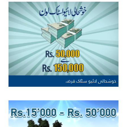
خوشحالی لائیو سٹاک قرضہ