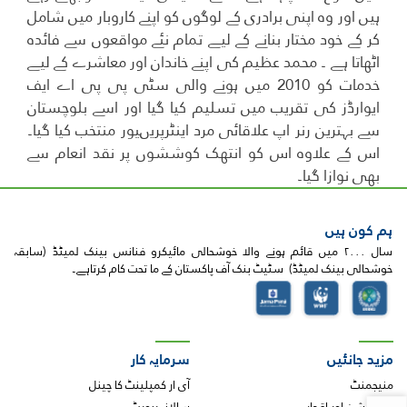
ہیں اور وہ اپنی برادری کے لوگوں کو اپنے کاروبار میں شامل
کر کے خود مختار بنانے کے لیے تمام نئے مواقعوں سے فائدہ
اٹھاتا ہے ۔ محمد عظیم کی اپنے خاندان اور معاشرے کے لیے
خدمات کو 2010 میں ہونے والی سٹی پی پی اے ایف
ایوارڈز کی تقریب میں تسلیم کیا گیا اور اسے بلوچستان
سے بہترین رنر اپ علاقائی مرد اینٹرپریںیور منتخب کیا گیا۔
اس کے علاوہ اس کو انتھک کوششوں پر نقد انعام سے
بھی نوازا گیا۔
ہم کون ہیں
سال ۲۰۰۰ میں قائم ہونے والا خوشحالی مائیکرو فنانس بینک لمیٹڈ (سابقہ
خوشحالی بینک لمیٹڈ) سٹیٹ بنک آف پاکستان کے ما تحت کام کرتاہے۔
مزید جانئیں
سرمایہ کار
منیجمنٹ
آی ار کمپلینٹ کا چینل
وژن،مشن اور اقدار
سالانہ رپورٹ