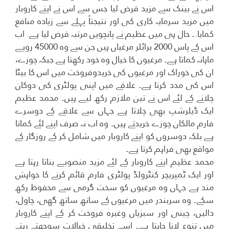
اس نے بینک سے مزید قرض لیا جس سے اس نے اپنے کاروبار
میں مزید سرمایہ کاری کی اور نتیجتاً پہلے سے زیادہ منافع
کمایا.۔ حال ہی میں عظیم نے پانچویں مرتبہ قرض لیا ہے. اب
اس کے پاس 2000 برائلر مرغیاں ہیں جن سے وہ 45000 روپے
ماہانہ کماتا ہے۔ مرغیوں کا خیال وہ خود رکھتا ہے جبکہ چوزے،
ان کی خوراک اور مرغیوں کی خریدوفروخت میں اس کا بیٹا
اس کی مدد کرتا ہے۔ علاقے میں اپنی پولٹری کی دوکان
چلانے کے لئے اس نے تین ملازم رکھ لیے ہیں۔ محمد عظیم
ایک ڈیلرشپ بھی چلاتا ہے جہاں سے علاقے کے دوسرے
فارم مالکان چوزے خریدتے ہیں۔ وہ اب نہ صرف اپنے لئے کماتا
ہے بلکہ دوسروں کو اپنے کاروبار میں شامل کر کے روزگار کے
مواقع بھی فراہم کرتا ہے۔
محمد عظیم اپنے کاروبار کے لئے مزید منصوبے بناتا رہتا ہے
اور ایک ٹمپریچر کنٹرولڈ پولٹری فارم قائم کرنے کا خواہش
مند ہے جہاں وہ مرغیوں کو سخت گرمی سے محفوظ رکھ
سکے۔ وہ سربندر میں مرغیوں کے ساتھ ساتھ گھی، چاول،
دالیں، چینی اور سبزیاں وغیرہ فروخت کر کے اپنے کاروبار
میں تنوع لانا چاہتا ہے۔ اسے تخلیقی خیالات سوجھتے رہتے