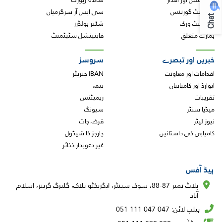
کارپوریٹ گورننس
سی ایس آر سرگرمیاں
Chat
ہمارا نیٹ ورک
شئیر ہولڈرز
ہمارے متعلق
فاینینشل سٹیٹمنٹ
خبریں اور تبصرے
سروسز
اقدامات اور معاونت
IBAN جنریٹر
ایوارڈ اور کامیابیاں
بیمہ
تقریبات
ریمیٹنس
میڈیا سنٹر
سیونگ
نیوز لیٹر
قرضہ جات
کامیابی کی داستانیں
چارجز کا شیڈول
غیر دعویدار ذخائر
ہیڈ آفس
پلاٹ نمبر 87-88، سوک سینٹر، ایگزیکٹو بلاک، گلبرگ گرینز، اسلام
آباد
ہیلپ لائن: 047 047 111 051