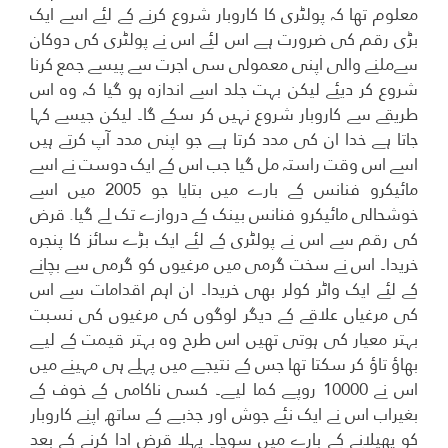
معلوم تھا کہ پولٹری کا کاروبار شروع کرنے کے لئے اسے ایک
بڑی رقم کی ضرورت ہے اس لئے اس نے پولٹری کی دوکان
سےملنے والی اپنی معمولی سی اجرت سے پیسے جمع کرنا
شروع کر دیئے لیکن بہت جلد اسے اندازہ ہو گیا کہ وہ اس
طریقے سے کاروبار شروع نہیں کر سکے گا۔ لیکن جیسے کہا
جاتا ہے خدا ان کی مدد کرتا ہے جو اپنی مدد آپ کرتے ہیں
اسے اس وقت راستہ مل گیا جب اس کے ایک دوست نے اسے
مائیکرو فنانس کے بارے میں بتایا جو 2005 میں اسے
خوشحالی مائیکرو فنانس بینک کے دروازے تک لے گیا. قرض
کی رقم سے اس نے پولٹری کے لئے ایک بڑے سائز کا پنجرہ
خریدا۔ اس نے سخت گرمی میں مرغیوں کو گرمی سے بچانے
کے لئے ایک واٹر کولر بھی خریدا۔ ان اہم اقدامات سے اس
کی مرغیاں علاقے کے دیگر لوگوں کی مرغیوں کی نسبت
بہتر معیار کی ہوتی تھیں اس طرح وہ بہتر قیمت کے لیے
بھاؤ تاؤ کر سکتا تھا جس کے نتیجے میں پہلے ہی مہینے میں
اس نے 10000 روپے کما لیے۔ کسی ناکامی کے خوف کے
بغیراب اس نے ایک نئے جوش اور جذبے کے ساتھ اپنے کاروبار
کو پھیلانے کے بارے میں سوچا۔ پہلا قرض ادا کرنے کے بعد