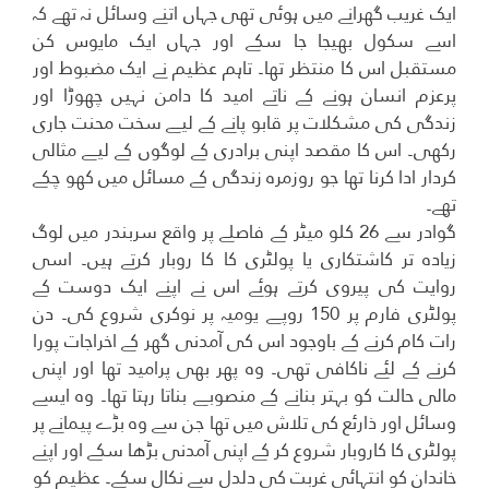
ایک غریب گھرانے میں ہوئی تھی جہاں اتنے وسائل نہ تھے کہ
اسے سکول بھیجا جا سکے اور جہاں ایک مایوس کن
مستقبل اس کا منتظر تھا۔ تاہم عظیم نے ایک مضبوط اور
پرعزم انسان ہونے کے ناتے امید کا دامن نہیں چھوڑا اور
زندگی کی مشکلات پر قابو پانے کے لیے سخت محنت جاری
رکھی۔ اس کا مقصد اپنی برادری کے لوگوں کے لیے مثالی
کردار ادا کرنا تھا جو روزمرہ زندگی کے مسائل میں کھو چکے
تھے۔
گوادر سے 26 کلو میٹر کے فاصلے پر واقع سربندر میں لوگ
زیادہ تر کاشتکاری یا پولٹری کا کا روبار کرتے ہیں۔ اسی
روایت کی پیروی کرتے ہوئے اس نے اپنے ایک دوست کے
پولٹری فارم پر 150 روپے یومیہ پر نوکری شروع کی۔ دن
رات کام کرنے کے باوجود اس کی آمدنی گھر کے اخراجات پورا
کرنے کے لئے ناکافی تھی۔ وہ پھر بھی پرامید تھا اور اپنی
مالی حالت کو بہتر بنانے کے منصوبے بناتا رہتا تھا۔ وہ ایسے
وسائل اور ذارئع کی تلاش میں تھا جن سے وہ بڑے پیمانے پر
پولٹری کا کاروبار شروع کر کے اپنی آمدنی بڑھا سکے اور اپنے
خاندان کو انتہائی غربت کی دلدل سے نکال سکے۔ عظیم کو