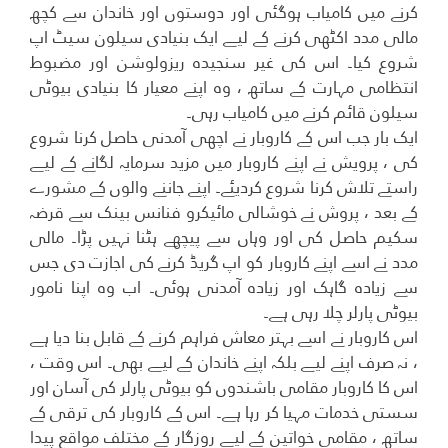
کرنے میں کامیاب ہوگئی اور دوستوں اور خاندان سے کچھ
مالی مدد اکٹھی کرنے کے لیے ایک بنیادی سیلون سیٹ اپ
شروع کیا۔ اس کی غیر سنجیدہ ریزولوشن اور مضبوط
انتظامی مہارت کے ساتھ ، وہ اپنے معیار کا بنیادی بیوٹی
سیلون قائم کرنے میں کامیاب رہی۔
ایک بار جب اس کے کاروبار نے اچھی آمدنی حاصل کرنا شروع
کی ، پرویش نے اپنے کاروبار میں مزید سرمایہ لگانے کے لیے
راستے تلاش کرنا شروع کردیئے۔ اپنے جاننے والوں کے مشورے
کے بعد ، پروش نے خوشالی مائیکرو فنانس بینک سے قرضہ
سکیم حاصل کی اور وہاں سے پیچھے ہٹنا نہیں پڑا۔ مالی
مدد نے اسے اپنے کاروبار کو اپ گریڈ کرنے کی اجازت دی جس
سے زیادہ گاہک اور زیادہ آمدنی ہوئی۔ اب وہ اپنا نامور
بیوٹی پارلر چلا رہی ہے۔
اس کاروبار نے اسے بہتر معاش فراہم کرنے کے قابل بنا دیا ہے
، نہ صرف اپنے لیے بلکہ اپنے خاندان کے لیے بھی۔ اس وقت ،
اس کا کاروبار مقامی باشندوں کو بیوٹی پارلر کی آسان اور
سستی خدمات مہیا کر رہا ہے۔ اس کے کاروبار کی ترقی کے
ساتھ ، مقامی خواتین کے لیے روزگار کے مختلف مواقع پیدا