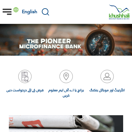
Skip
to
English
main
content
انٹرنیٹ اور موبائل بنکنگ
برانچ یا اے ٹی ایم معلوم
قرض کے لئے درخواست دیں
کریں