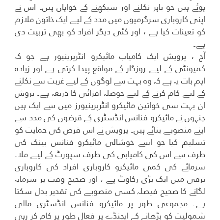
ہوئے ہیں جو باہر نکلنے اور سیکھنے کے خواہاں ہیں۔ اس نے
اپنی کاروباری سرگرمیوں میں مدد کے لیے ایک خاتون ملازم
کو تعینات کیا ہے ، اور کئی دیگر افراد کو بھی تربیت دی
ہے۔
آج ، پرویش ایک کامیاب مائیکرو انٹرپرینیور ہے جو کہ
کمیونٹی کے لیے روزگار کے مواقع پیدا کرتی ہے اور زیادہ
اہم بات یہ ہے کہ وہ بہت سے لوگوں کے لیے غربت سے نکلنے
کے لیے کام کرنے کے لیے حوصلہ افزائی کا ذریعہ ہے۔ پروش
ان بہت سی خواتین مائیکرو انٹرپرینیورز میں سے ایک ہیں
جنہوں نے مائیکرو فنانس انڈسٹری کے قرضوں کی مدد سے
اپنے منصوبے بنائے ہیں۔ پرویش نے اس قرض کی حمایت کو
تسلیم کیا جو اسے خوشالی مائیکرو فنانس بینک کی
طرف سے اس کی کامیابی کی طرف سپورٹ کے لیے ملا۔
سرمائے کی کمی مائیکرو کاروباری افراد کی کاروباری
ترقی میں ایک بڑی رکاوٹ ہے ، اور صحیح وقت پر سرمایہ
لگانے کا صحیح فیصلہ کسی منصوبے کی تقدیر بدل سکتا
ہے۔ مجموعی طور پر مائیکرو فنانس انڈسٹری مالی
شمولیت کو بڑھانے کے ایجنڈے پر فعال طور پر کام کر رہی