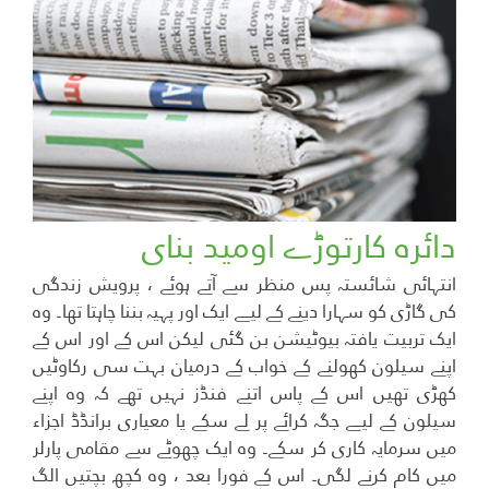
دائرہ کارتوڑے اوميد بنای
انتہائی شائستہ پس منظر سے آتے ہوئے ، پرویش زندگی
کی گاڑی کو سہارا دینے کے لیے ایک اور پہیہ بننا چاہتا تھا۔ وہ
ایک تربیت یافتہ بیوٹیشن بن گئی لیکن اس کے اور اس کے
اپنے سیلون کھولنے کے خواب کے درمیان بہت سی رکاوٹیں
کھڑی تھیں اس کے پاس اتنے فنڈز نہیں تھے کہ وہ اپنے
سیلون کے لیے جگہ کرائے پر لے سکے یا معیاری برانڈڈ اجزاء
میں سرمایہ کاری کر سکے۔ وہ ایک چھوٹے سے مقامی پارلر
میں کام کرنے لگی۔ اس کے فورا بعد ، وہ کچھ بچتیں الگ