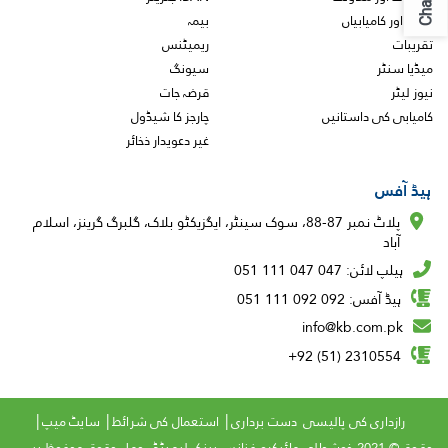
Chat
ایوارڈ اور کامیابیاں
بیمہ
تقریبات
ریمیٹنس
میڈیا سنٹر
سیونگ
نیوز لیٹر
قرضہ جات
کامیابی کی داستانیں
چارجز کا شیڈول
غیر دعویدار ذخائر
ہیڈ آفس
پلاٹ نمبر 87-88، سوک سینٹر، ایگزیکٹو بلاک، گلبرگ گرینز، اسلام
آباد
ہیلپ لائن: 047 047 111 051
ہیڈ آفس: 092 092 111 051
info@kb.com.pk
2310554 (51) 92+
Copyright
رازداری کی پالیسی
دست برداری
استعمال کی شرائط
سایٹ میپ
حقوق © 2021 خوشحالی مائیکرو فنانس بینک لیمیٹڈ۔ جملہ حقوق محفوظ ہیں