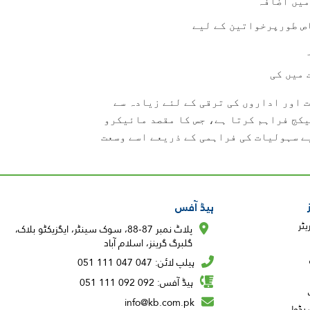
میں اضافہ
اص طورپرخواتین کے لیے
 میں کی
ت اور اداروں کی ترقی کے لئے زیادہ سے
یکج فراہم کرتا ہے، جس کا مقصد مائیکرو
ے سہولیات کی فراہمی کے ذریعے اسے وسعت
ہیڈ آفس
پلاٹ نمبر 87-88، سوک سینٹر، ایگزیکٹو بلاک،
گلبرگ گرینز، اسلام آباد
ہیلپ لائن: 047 047 111 051
ہیڈ آفس: 092 092 111 051
info@kb.com.pk
شیڈول