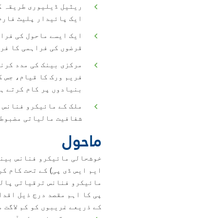
ریٹیل ڈیلیوری طریقہ ک
ایک پائیدار پلیٹ فارم 
ایک ایسے ماحول کی فرا
قرضوں کی فراہمی کا فرو
مرکزی بینک کی مدد کرنے
فریم ورک کا قیام، جس 
بنیادوں پر کام کرتے ہو
ملک کے مائیکرو فنانس ش
شفافیت مالیاتی مضبوطی 
ماحول
خوشحالی مائیکرو فنانس بینک
ایم ایس ڈی پی) کے تحت کام کر
مائیکرو فنانس ترقیاتی پالیس
پی کا اہم مقصد درج ذیل اقدا
کے ذریعے غریبوں کو کم لاگت 