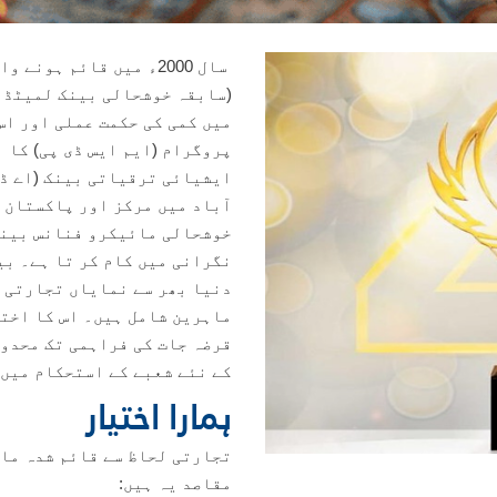
سال 2000ء میں قائم ہو
(سابقہ خوشحالی بینک لمیٹڈ )
میں کمی کی حکمت عملی اور اس
پروگرام (ایم ایس ڈی پی) کا 
ایشیائی ترقیاتی بینک (اے ڈی
نگرانی میں کام کر تا ہے۔ بی
دنیا بھر سے نمایاں تجارتی 
ماہرین شامل ہیں۔ اس کا اخت
قرضہ جات کی فراہمی تک محدود
کے نئے شعبے کے استحکام میں 
ہمارا اختیار
تجارتی لحاظ سے قائم شدہ ما
مقاصد یہ ہیں: