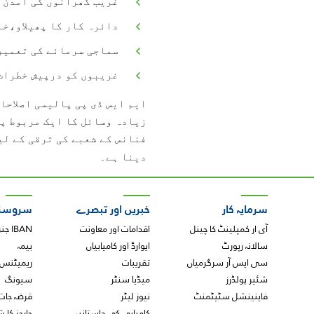
غریب گھرانوں کی آمدن 
دائرہ کار کا پھیلاو،خ
سماجی سرمائے کی تعمیر
غریبوں کو درپیش خطرات
ایم ایس ڈی پی پالیسی اصلاحا
زیادہ وسائل کا ایک مربوط پ
فنانس کے شعبے کی ترقی کے لی
دینا ہے۔
سرمایہ کار
خبریں اور تبصرے
سروسز
آی ار کمپلینٹ کا چینل
اقدامات اور معاونت
IBAN جنریٹر
سالانہ رپورٹ
ایوارڈ اور کامیابیاں
بیمہ
سی ایس آر سرگرمیاں
تقریبات
ریمیٹنس
شئیر ہولڈرز
میڈیا سنٹر
سیونگ
فاینینشل سٹیٹمنٹ
نیوز لیٹر
قرضہ جات
کامیابی کی داستانیں
چارجز کا 