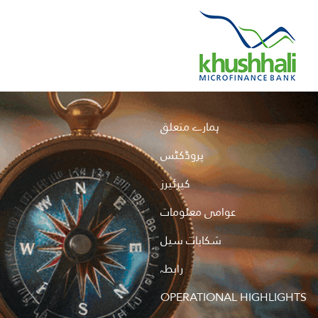
Hero
ہمارے متعلق
Sidebar
پروڈکٹس
Menu
کیرئیرز
عوامی معلومات
شکایات سیل
رابطہ
OPERATIONAL HIGHLIGHTS