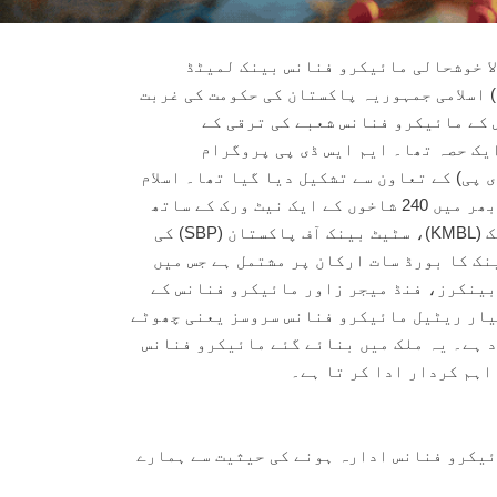
نے والا خوشحالی مائیکرو فنانس بینک لمیٹڈ
 اسلامی جمہوریہ پاکستان کی حکومت کی غربت
 کے مائیکرو فنانس شعبے کی ترقی کے
ایک حصہ تھا۔ ایم ایس ڈی پی پروگرام
 پی) کے تعاون سے تشکیل دیا گیا تھا۔ اسلام
آباد میں مرکز اور پاکستان بھر میں 240 شاخوں کے ایک نیٹ ورک کے ساتھ
خوشحالی مائیکرو فنانس بینک (KMBL)، سٹیٹ بینک آف پاکستان (SBP) کی
نک کا بورڈ سات ارکان پر مشتمل ہے جس میں
بینکرز، فنڈ میجر زاور مائیکرو فنانس کے
یار ریٹیل مائیکرو فنانس سروسز یعنی چھوٹے
 ہے۔ یہ ملک میں بنائے گئے مائیکرو فنانس
اہم کردار ادا کر تا ہے۔
ئیکرو فنانس ادارہ ہونے کی حیثیت سے ہمارے