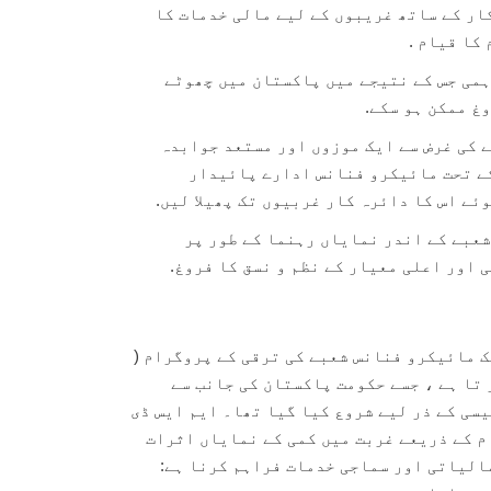
ار کے ساتھ غریبوں کے لیے مالی خدمات کا
کا قیام .
ہمی جس کے نتیجے میں پاکستان میں چھوٹے
غ ممکن ہو سکے.
 کی غرض سے ایک موزوں اور مستعد جوابدہ
کے تحت مائیکرو فنانس ادارے پائیدار
ئے اس کا دائرہ کار غربیوں تک پھیلا لیں.
عبے کے اندر نمایاں رہنما کے طور پر
اور اعلی معیار کے نظم و نسق کا فروغ.
 مائیکرو فنانس شعبے کی ترقی کے پروگرام (
 تا ہے ، جسے حکومت پاکستان کی جانب سے
ی کے ذر لیے شروع کیا گیا تھا۔ ایم ایس ڈی
م کے ذریعے غربت میں کمی کے نمایاں اثرات
مالیاتی اور سماجی خدمات فراہم کرنا ہے: