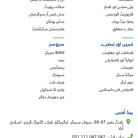
وژن،مشن اور اقدار
سالانہ رپورٹ
کارپوریٹ گورننس
سی ایس آر سرگرمیاں
ہمارا نیٹ ورک
شئیر ہولڈرز
ہمارے متعلق
فاینینشل سٹیٹمنٹ
خبریں اور تبصرے
سروسز
اقدامات اور معاونت
IBAN جنریٹر
ایوارڈ اور کامیابیاں
بیمہ
تقریبات
ریمیٹنس
میڈیا سنٹر
سیونگ
نیوز لیٹر
قرضہ جات
کامیابی کی داستانیں
چارجز کا شیڈول
غیر دعویدار ذخائر
ہیڈ آفس
پلاٹ نمبر 87-88، سوک سینٹر، ایگزیکٹو بلاک، گلبرگ گرینز، اسلام
آباد
ہیلپ لائن: 047 047 111 051