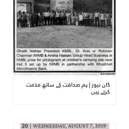
ڈان نیوز | ہم صداقت کے ساتھ مذمت
کرتے ہیں