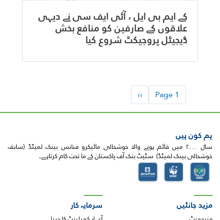
کے ایم بی ایل ، آئی ایف سی نے دیہی
علاقوں کے صارفین کو منافع بخش
ڈیجیٹل پروجیکٹ شروع کیا
Pagination
Next
››
Page 1
page
ہم کون ہیں
سال ۲۰۰۰ میں قائم ہونے والا خوشحالی مائیکرو فنانس بینک لمیٹڈ (سابقہ
خوشحالی بینک لمیٹڈ) سٹیٹ بنک آف پاکستان کے ما تحت کام کرتاہے۔
مزید جانئیں
سرمایہ کار
منیجمنٹ
آی ار کمپلینٹ کا چینل