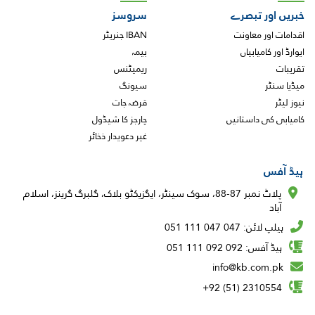
خبریں اور تبصرے
سروسز
اقدامات اور معاونت
IBAN جنریٹر
ایوارڈ اور کامیابیاں
بیمہ
تقریبات
ریمیٹنس
میڈیا سنٹر
سیونگ
نیوز لیٹر
قرضہ جات
کامیابی کی داستانیں
چارجز کا شیڈول
غیر دعویدار ذخائر
ہیڈ آفس
پلاٹ نمبر 87-88، سوک سینٹر، ایگزیکٹو بلاک، گلبرگ گرینز، اسلام
آباد
ہیلپ لائن: 047 047 111 051
ہیڈ آفس: 092 092 111 051
info@kb.com.pk
2310554 (51) 92+