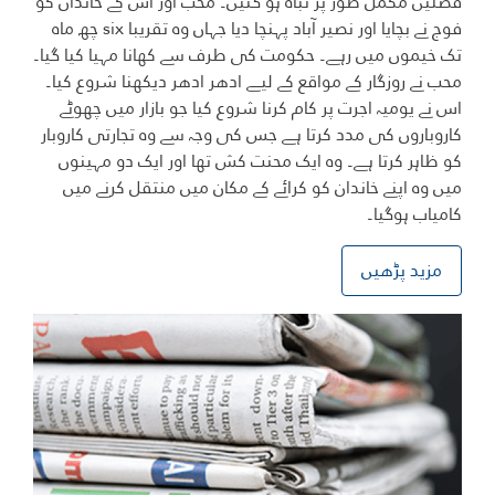
فصلیں مکمل طور پر تباہ ہو گئیں۔ محب اور اس کے خاندان کو
فوج نے بچایا اور نصیر آباد پہنچا دیا جہاں وہ تقریبا six چھ ماہ
تک خیموں میں رہے۔ حکومت کی طرف سے کھانا مہیا کیا گیا۔
محب نے روزگار کے مواقع کے لیے ادھر ادھر دیکھنا شروع کیا۔
اس نے یومیہ اجرت پر کام کرنا شروع کیا جو بازار میں چھوٹے
کاروباروں کی مدد کرتا ہے جس کی وجہ سے وہ تجارتی کاروبار
کو ظاہر کرتا ہے۔ وہ ایک محنت کش تھا اور ایک دو مہینوں
میں وہ اپنے خاندان کو کرائے کے مکان میں منتقل کرنے میں
کامیاب ہوگیا۔
مزید پڑھیں