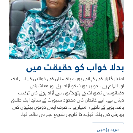
بدلا خواب کو حقیقت ميں
امتیاز گلزار کی کہانی پورے پاکستان کی خواتین کے لیے ایک
اور الہام ہے ، جو ہر عورت کو آزاد رہنے اور معاشرتی
دقیانوسی تصورات کے ہتھکڑیوں سے آزاد ہونے کی ترغیب
دیتی ہے۔ اپنے خاندان کی محدود سپورٹ کے ساتھ ایک طلاق
یافتہ ہونے کے ناطے ، امتیاز نے نہ صرف اپنی دونوں بیٹیوں کی
پرورش کی بلکہ کپڑے کا کاروبار شروع سے ہی قائم کیا۔
مزید پڑھیں