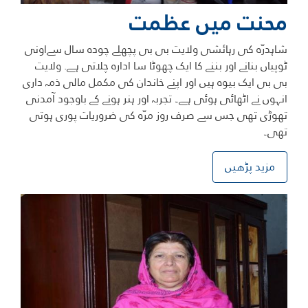
محنت میں عظمت
شاہدرّہ کی رہائشی ولایت بی بی پچھلے چودہ سال سےاونی
ٹوپیاں بنانے اور بننے کا ایک چھوٹا سا ادارہ چلاتی ہے. ولایت
بی بی ایک بیوہ ہیں اور اپنے خاندان کی مکمل مالی ذمہ داری
انہوں نے اٹھائی ہوئی ہے۔ تجربہ اور ہنر ہونے کے باوجود آمدنی
تھوڑی تھی جس سے صرف روز مرّہ کی ضروریات پوری ہوتی
تھی۔
مزید پڑھیں