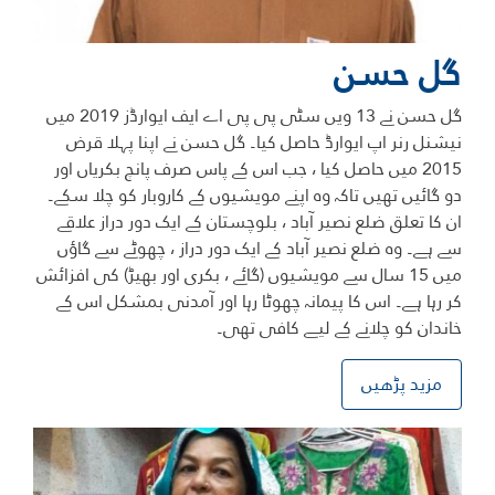
گل حسن
گل حسن نے 13 ویں سٹی پی پی اے ایف ایوارڈز 2019 میں
نیشنل رنر اپ ایوارڈ حاصل کیا۔ گل حسن نے اپنا پہلا قرض
2015 میں حاصل کیا ، جب اس کے پاس صرف پانچ بکریاں اور
دو گائیں تھیں تاکہ وہ اپنے مویشیوں کے کاروبار کو چلا سکے۔
ان کا تعلق ضلع نصیر آباد ، بلوچستان کے ایک دور دراز علاقے
سے ہے۔ وہ ضلع نصیر آباد کے ایک دور دراز ، چھوٹے سے گاؤں
میں 15 سال سے مویشیوں (گائے ، بکری اور بھیڑ) کی افزائش
کر رہا ہے۔ اس کا پیمانہ چھوٹا رہا اور آمدنی بمشکل اس کے
خاندان کو چلانے کے لیے کافی تھی۔
مزید پڑھیں