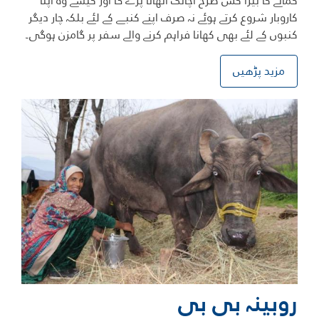
کمانے کا بیڑا کس طرح اچانک اٹھانا پڑے گا اور کیسے وہ اپنا
کاروبار شروع کرتے ہوئے نہ صرف اپنے کنبے کے لئے بلکہ چار دیگر
کنبوں کے لئے بھی کھانا فراہم کرنے والے سفر پر گامزن ہوگی۔
مزید پڑھیں
روبینہ بی بی