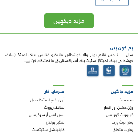
Pagination
مزید دیکھیں
ہم کون ہیں
سال ۲۰۰۰ میں قائم ہونے والا خوشحالی مائیکرو فنانس بینک لمیٹڈ (سابقہ
خوشحالی بینک لمیٹڈ) سٹیٹ بنک آف پاکستان کے ما تحت کام کرتاہے۔
مزید جانئیں
سرمایہ کار
منیجمنٹ
آی ار کمپلینٹ کا چینل
وژن،مشن اور اقدار
سالانہ رپورٹ
کارپوریٹ گورننس
سی ایس آر سرگرمیاں
ہمارا نیٹ ورک
شئیر ہولڈرز
ہمارے متعلق
فاینینشل سٹیٹمنٹ