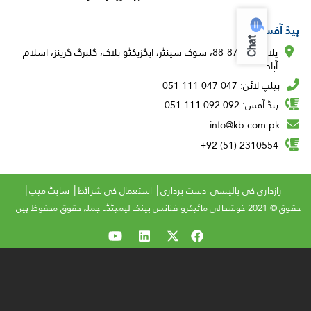
س
Chat
پلاٹ نمبر 87-88، سوک سینٹر، ایگزیکٹو بلاک، گلبرگ گرینز، اسلام
ن: 047 047 111 051
: 092 092 111 051
info@kb.com
2310554 (51
Copyri
اری کی پالیسی
دست برداری
استعمال کی شرائط
سایٹ میپ
M