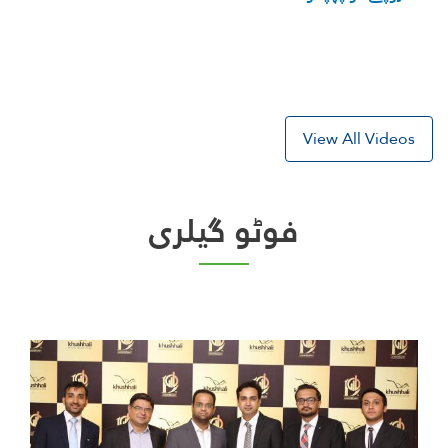
View All V
فوٹو گیلری