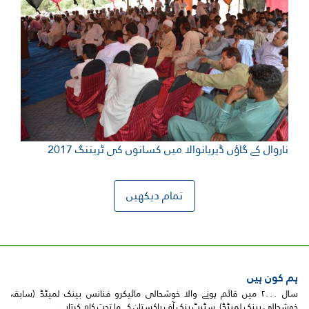
 کے گاؤں ڈیریانوالا میں کسانوں کی ٹریننگ 2017
تمام دیکھیں
ہیں
سال ۲۰۰۰ میں قائم ہونے والا خوشحالی مائیکرو فنانس بینک لمیٹڈ (سابقہ
ینک لمیٹڈ) سٹیٹ بنک آف پاکستان کے ما تحت کام کرتاہے۔