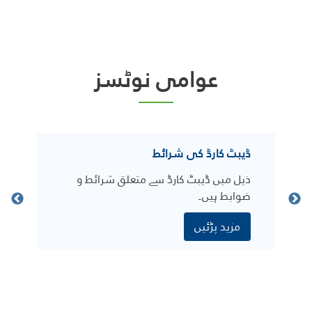
عوامی نوٹسز
ڈیبٹ کارڈ کی شرائط
وزیر اعظم 
اکاؤنٹ
ذیل میں ڈیبٹ کارڈ سے متعلق شرائط و
ترکی کے مت
ضوابط ہیں۔
عطیات دیں
مزید پڑئیں
مزید پڑئ