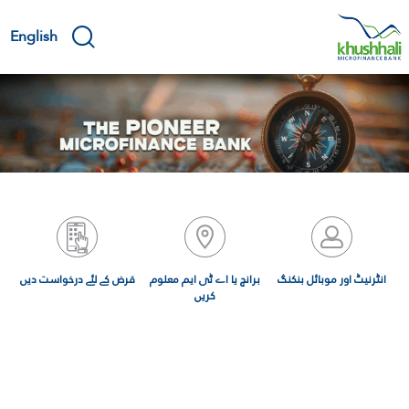
Skip
to
English
main
content
اور موبائل بنکنگ
برانچ یا اے ٹی ایم معلوم
قرض کے لئے درخواست دیں
کریں