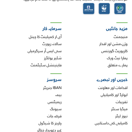
ئیں
سرمایہ کار
آی ار کمپلینٹ کا چینل
ور اقدار
سالانہ رپورٹ
گورننس
سی ایس آر سرگرمیاں
 ورک
شئیر ہولڈرز
علق
فاینینشل سٹیٹمنٹ
ور تبصرے
سروسز
ور معاونت
IBAN جنریٹر
کامیابیاں
بیمہ
ریمیٹنس
ر
سیونگ
قرضہ جات
ی داستانیں
چارجز کا شیڈول
غیر دعویدار ذخائر